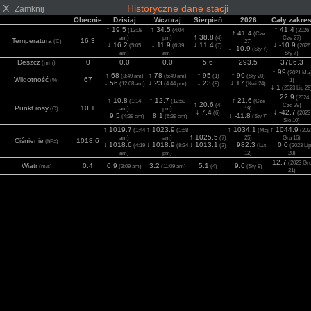
X
Historyczne dane stacji
Zamknij
Obecnie
Dzisiaj
Wczoraj
Sierpień
2026
Cały zakre
↑ 19.5
↑ 34.5
↑ 41.4
(12:08
(4:04
(2026
↑ 41.4
(Cze
↑ 38.8
am)
pm)
(4)
Cze 27)
Temperatura
16.3
(C)
27)
↓ 16.2
↓ 11.9
↓ 11.4
↓ -10.9
(5:05
(6:39
(7)
(2026
↓ -10.9
(Sty 7)
am)
am)
Sty 7)
Deszcz
0
0.0
0.0
5.6
293.5
3706.3
(mm)
↑ 99
(2021 Maj
↑ 68
↑ 78
↑ 95
↑ 99
(3:49 am)
(5:49 am)
(1)
(Sty 20)
Wilgotność
67
(%)
1)
↓ 56
↓ 23
↓ 23
↓ 17
(12:08 am)
(4:44 pm)
(8)
(Kwi 24)
↓ 1
(2023 Lip 28
↑ 22.9
(2024
↑ 10.8
↑ 12.7
↑ 21.6
(1:14
(12:53
(Cze
↑ 20.6
(4)
Cze 29)
Punkt rosy
10.1
(C)
am)
pm)
19)
↓ 7.4
↓ -42.7
(6)
(2023
↓ 9.5
↓ 8.1
↓ -11.8
(4:39 am)
(6:39 am)
(Sty 7)
Sie 10)
↑ 1019.7
↑ 1023.9
↑ 1034.1
↑ 1044.9
(1:44
(1:58
(Maj
(202
↑ 1025.5
am)
am)
(7)
25)
Gru 16)
Ciśnienie
1018.6
(hPa)
↓ 1018.6
↓ 1018.9
↓ 1013.1
↓ 982.3
↓ 0.0
(4:19
(8:24
(3)
(Lut
(2023 Lip
am)
pm)
12)
28)
12.7
(2023 Gr
Wiatr
0.4
0.9
3.2
5.1
9.6
(m/s)
(3:09 am)
(11:09 am)
(4)
(Sty 9)
21)
19.9
(2022 Lut
Porywy
1
1.0
5.1
9.7
13.8
(m/s)
(2:19 am)
(12:14 pm)
(4)
(Sty 9)
21)
1632
(2021 Ma
2
0
0
781
905
1167
Nasłonecznienie
(12:08 am)
(11:49 am)
(6)
(Cze 11)
(w/m
)
2)
15.0
(2021 Ma
UV
0
0.0
7.0
8.0
11.0
(Index)
(12:08 am)
(11:24 am)
(1)
(Cze 11)
2)