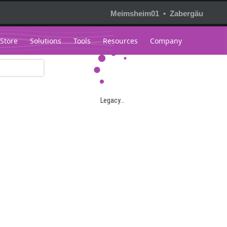
Meimsheim01 • Zabergäu