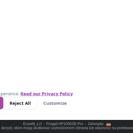
Ecowitt_Lcl - Froggit HP1000SE Pro - Zabergäu
 decyzji, które mogą skutkować uszkodzeniem zdrowia lub własności na podstawie 