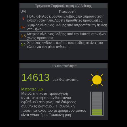
Τρέχουσα Συμβουλευτική UV Δείκτης
UVI
Περιγραφή
Πολύ υψηλός κίνδυνος βλάβης από απροστάτευτη
8
έκθεση στον ήλιο. Λάβετε πρόσθετες προφυλάξεις.
Υψηλός κίνδυνος βλάβης από απροστάτευτη έκθεση
6-7
στον ήλιο.
Μέτριος κίνδυνος βλάβης από την έκθεση στον ήλιο
3-5
χωρίς προστασία.
Χαμηλός κίνδυνος από τις υπεριώδεις ακτίνες του
0-2
ήλιου για τον μέσο άνθρωπο
Lux Φωτεινότητα
14613
Lux Φωτεινότητα
Μετρητές Lux
Μετρά την κατά προσέγγιση
ανταπόκριση του ανθρώπινου
οφθαλμού στο φως υπό διάφορες
συνθήκες φωτισμού. Η συνολική
ποσότητα όλου του μετρουμένου φωτός
είναι γνωστή ως "φωτεινή ροή".