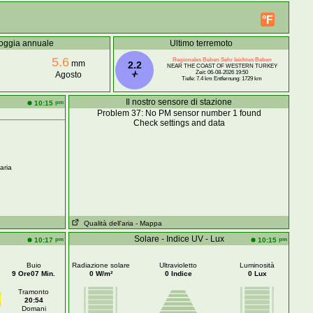
°F
oggia annuale
Ultimo terremoto
5.6
Regionales Beben Sehr leichtes Beben
mm
2.2
NEAR THE COAST OF WESTERN TURKEY
Zeit: 06-08-2026 19:50
Agosto
Tiefe: 7.4 km Entfernung: 1729 km
Il nostro sensore di stazione
pm
10:15
Problem 37: No PM sensor number 1 found
Check settings and data
aria
Qualità dell'aria
- Mappa
Solare - Indice UV - Lux
pm
pm
10:17
10:15
Buio
Radiazione solare
Ultravioletto
Luminosità
9 Ore07 Min.
0 W/m²
0 Indice
0 Lux
Tramonto
20:54
Domani