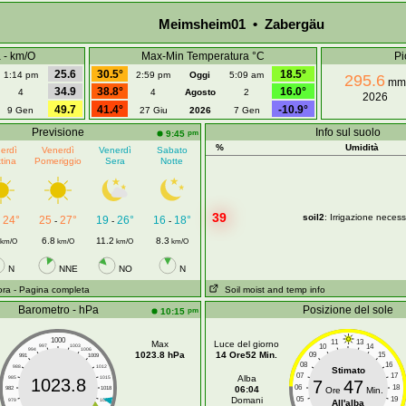
Meimsheim01 • Zabergäu
a - km/O
Max-Min Temperatura °C
Pi
25.6
30.5°
18.5°
1:14 pm
2:59 pm
Oggi
5:09 am
295.6
mm
34.9
38.8°
16.0°
4
4
Agosto
2
2026
49.7
41.4°
-10.9°
9 Gen
27 Giu
2026
7 Gen
Previsione
Info sul suolo
pm
9:45
%
Umidità
erdì
Venerdì
Venerdì
Sabato
tina
Pomeriggio
Sera
Notte
39
soil2
: Irrigazione necess
24°
25
27°
19
26°
16
18°
-
-
-
-
6.8
11.2
8.3
km/O
km/O
km/O
km/O
N
NNE
NO
N
ora
- Pagina completa
Soil moist and temp info
Barometro - hPa
Posizione del sole
pm
10:15
1000
11
13
Max
Luce del giorno
10
14
997
1003
994
1006
1023.8 hPa
14 Ore52 Min.
09
15
991
1009
08
16
988
1012
Stimato
07
17
Alba
985
1015
1023.8
7
47
06
18
06:04
982
1018
Ore
Min.
Domani
05
19
979
1021
All'alba