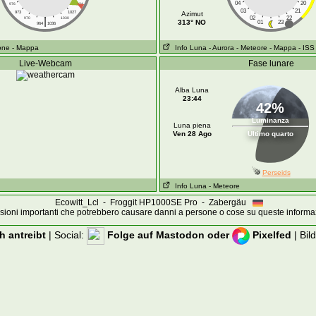
04
20
976
1024
03
21
973
1027
Azimut
|
02
22
970
1030
313° NO
01
23
964
1036
ione
- Mappa
Info Luna
- Aurora
- Meteore
- Mappa
- ISS
Live-Webcam
Fase lunare
Alba Luna
23:44
42%
Luminanza
Luna piena
Ven 28 Ago
Ultimo quarto
Perseids
Info Luna
- Meteore
Ecowitt_Lcl - Froggit HP1000SE Pro - Zabergäu
ioni importanti che potrebbero causare danni a persone o cose su queste informa
 antreibt
| Social:
Folge auf Mastodon
oder
Pixelfed
| Bil