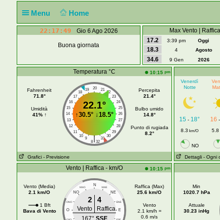
Menu
Home
22:17:49
Max Vento | Raffic
Gio 6 Ago 2026
17.2
3:39 pm
Oggi
Buona giornata
18.3
4
Agosto
34.6
9 Gen
2026
Temperatura °C
pm
10:15
Venerdì
Ven
Notte
Mat
20
Fahrenheit
19
21
Percepita
18
22
71.8°
21.4°
17
23
16
22.1°
24
15
25
Umidità
Bulbo umido
↑
30.5°
↓
18.5°
14
26
41% ↑
14.8°
15
18°
16
-
13
27
12
28
Punto di rugiada
8.3
5.8
km/O
11
29
8.2°
10
30
|
9
31
8
32
NO
Grafici
- Previsione
Dettagli
- Ogni 
Vento | Raffica - km/O
pm
10:15
N
Vento (Media)
Raffica (Max)
Min
NNO
NNE
2.1 km/O
25.6 km/O
1020.7 hPa
NO
NE
2
4
ONO
ENE
1 Bft
Vento
Attuale
Vento
Raffica
O
E
Bava di Vento
2.1 km/h =
30.23 inHg
0.6 m/s
167°
SSE
OSO
ESE