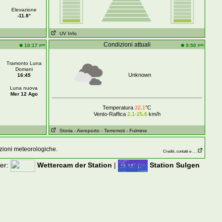
Elevazione
-11.8°
UV Info
Condizioni attuali
pm
pm
10:17
9:50
Tramonto Luna
Domani
Unknown
16:45
Luna nuova
Mer 12 Ago
Temperatura
22.1
°C
Vento-Raffica
2.1-25.6
km/h
Storia
- Aeroporto
- Terremoti
- Fulmine
zioni meteorologiche.
Crediti, contatti e . . .
der:
Wettercam der Station
|
Station Sulgen