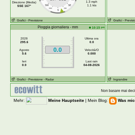
1.3 mph
Direzione (Media)
1.1 kts
SW
SE
SSE 167°
SSW
SSE
S
Grafici
- Previsione
Grafici
- Previs
Pioggia giornaliera - mm
pm
10:15
2026
Ultima ora
295.6
0.0
0.0
Agosto
Velocità/O
5.6
0.000
Ieri
Last rain
0.0
04-08-2026
Grafici
- Previsione
- Radar
Ingrandire
Non basare mai decis
Mehr:
Meine Hauptseite
| Mein Blog:
Was mich