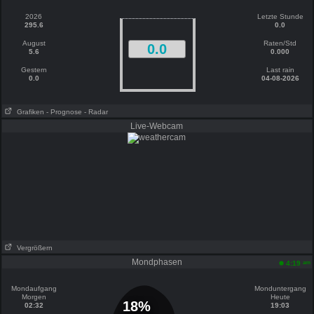
2026
Letzte Stunde
295.6
0.0
August
Raten/Std
0.0
5.6
0.000
Gestern
Last rain
0.0
04-08-2026
Grafiken
- Prognose
- Radar
Live-Webcam
Vergrößern
Mondphasen
am
4:19
Mondaufgang
Monduntergang
Morgen
Heute
18%
02:32
19:03