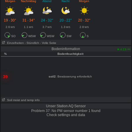
Morgen
Nachmittag
Abend
Nacht
Morgen
19
30°
31
34°
24
32°
20
22°
20
32°
-
-
-
-
-
2.6
1.1
3.7
1.3
2.8
M/S
M/S
M/S
M/S
M/S
SO
WSW
WSW
SW
S
Einzelheiten
- Stündlich
- Volle Seite
Bodeninformation
am
4:19
%
Bodenfeuchtigkeit
39
soil2
: Bewässerung erforderlich
Soil moist and temp info
Unser Station AQ Sensor
Problem 37: No PM sensor number 1 found
Check settings and data