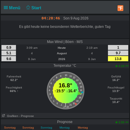
Menü
Start
°F
04:20:46
Son 9 Aug 2026
Es gibt heute keine besonderen Wetterberichte, guten Tag
Max Wind | Böen - M/S
0.9
1
3:09 am
Heute
2:19 am
5.1
9.7
4
August
4
9.6
13.8
9 Jan
2026
9 Jan
Temperatur °C
am
4:19
10
Fahrenheit
9
11
Gefühlt
8
12
62.2°
16.2°
7
13
6
16.8°
14
5
15
Feuchtigkeit
Feuchtkugel
↑
19.5°
↓
16.4°
4
16
66% ↑
13.5°
3
17
2
18
Taupunkt
1
19
10.4°
0
20
|
-1
21
-2
22
Grafiken
- Prognose
Prognose
am
3:55
Sonntag
Sonntag
Sonntag
Montag
Montag