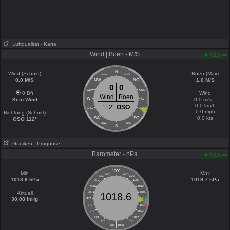
Luftqualität
- Karte
Wind | Böen - M/S
am
4:19
N
Wind (Schnitt)
Böen (Max)
NNW
NNO
0.0 M/S
1.0 M/S
NW
NO
0
0
WNW
ONO
0 Bft
Wind
Wind
Böen
W
E
Kein Wind
0.0 m/s =
0.0 km/h
112°
OSO
WSW
OSO
0.0 mph
Richtung (Schnitt)
0.0 kts
SW
SO
OSO 112°
SSW
SSO
S
Grafiken
- Prognose
Barometer - hPa
am
4:19
1000
Min
Max
997
1003
994
1006
1018.6 hPa
1019.7 hPa
991
1009
988
1012
Aktuell
985
1015
1018.6
30.08 inHg
982
1018
979
1021
976
1024
973
1027
|
970
1030
964
1036