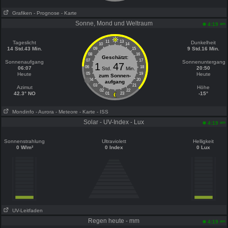
Grafiken
- Prognose
- Karte
Sonne, Mond und Weltraum
am
4:19
11
13
Tageslicht
Dunkelheit
10
14
14 Std.43 Min.
9 Std.16 Min.
09
15
08
16
Geschätzt:
07
17
Sonnenaufgang
Sonnenuntergang
1
47
06
18
06:07
20:50
Std.
Min.
Heute
05
19
Heute
zum Sonnen-
04
20
aufgang
03
21
Azimut
Höhe
02
22
42.3° NO
-15°
01
23
Mondinfo
- Aurora
- Meteore
- Karte
- ISS
Solar - UV-Index - Lux
am
4:19
Sonnenstrahlung
Ultraviolett
Helligkeit
0 W/m²
0 Index
0 Lux
UV-Leitfaden
Regen heute - mm
am
4:19